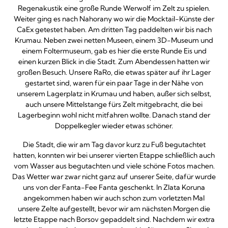
Regenakustik eine große Runde Werwolf im Zelt zu spielen.
Weiter ging es nach Nahorany wo wir die Mocktail-Künste der
CaEx getestet haben. Am dritten Tag paddelten wir bis nach
Krumau. Neben zwei netten Museen, einem 3D-Museum und
einem Foltermuseum, gab es hier die erste Runde Eis und
einen kurzen Blick in die Stadt. Zum Abendessen hatten wir
großen Besuch. Unsere RaRo, die etwas später auf ihr Lager
gestartet sind, waren für ein paar Tage in der Nähe von
unserem Lagerplatz in Krumau und haben, außer sich selbst,
auch unsere Mittelstange fürs Zelt mitgebracht, die bei
Lagerbeginn wohl nicht mitfahren wollte. Danach stand der
Doppelkegler wieder etwas schöner.
Die Stadt, die wir am Tag davor kurz zu Fuß begutachtet
hatten, konnten wir bei unserer vierten Etappe schließlich auch
vom Wasser aus begutachten und viele schöne Fotos machen.
Das Wetter war zwar nicht ganz auf unserer Seite, dafür wurde
uns von der Fanta-Fee Fanta geschenkt. In Zlata Koruna
angekommen haben wir auch schon zum vorletzten Mal
unsere Zelte aufgestellt, bevor wir am nächsten Morgen die
letzte Etappe nach Borsov gepaddelt sind. Nachdem wir extra