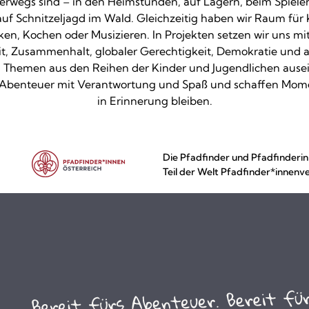
erwegs sind – in den Heimstunden, auf Lagern, beim Spiele
auf Schnitzeljagd im Wald. Gleichzeitig haben wir Raum für Kr
en, Kochen oder Musizieren. In Projekten setzen wir uns m
t, Zusammenhalt, globaler Gerechtigkeit, Demokratie und 
 Themen aus den Reihen der Kinder und Jugendlichen ausei
 Abenteuer mit Verantwortung und Spaß und schaffen Mome
in Erinnerung bleiben.
Die Pfadfinder und Pfadfinderin
Teil der Welt Pfadfinder*innenv