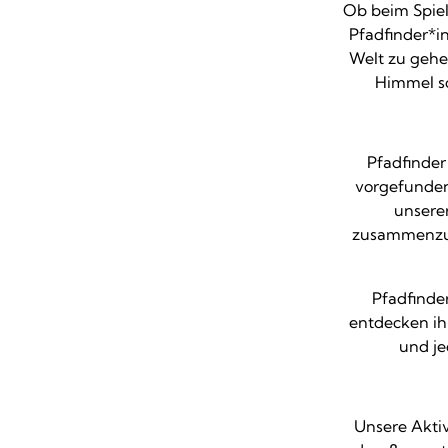
Ob beim Spie
Pfadfinder*i
Welt zu gehen
Himmel s
Pfadfinder 
vorgefunden
unsere
zusammenzuha
Pfadfinder
entdecken ih
und je
Unsere Aktiv