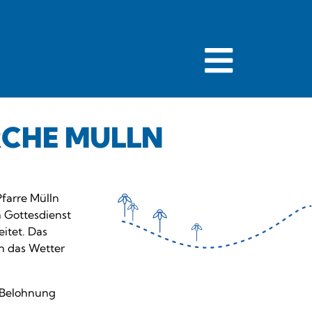
RCHE MÜLLN
farre Mülln
n Gottesdienst
eitet. Das
n das Wetter
s Belohnung