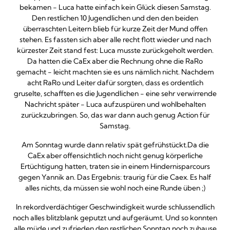
bekamen - Luca hatte einfach kein Glück diesen Samstag.
Den restlichen 10 Jugendlichen und den den beiden
überraschten Leitern blieb für kurze Zeit der Mund offen
stehen. Es fassten sich aber alle recht flott wieder und nach
kürzester Zeit stand fest: Luca musste zurückgeholt werden.
Da hatten die CaEx aber die Rechnung ohne die RaRo
gemacht - leicht machten sie es uns nämlich nicht. Nachdem
acht RaRo und Leiter dafür sorgten, dass es ordentlich
gruselte, schafften es die Jugendlichen - eine sehr verwirrende
Nachricht später - Luca aufzuspüren und wohlbehalten
zurückzubringen. So, das war dann auch genug Action für
Samstag.
Am Sonntag wurde dann relativ spät gefrühstückt.Da die
CaEx aber offensichtlich noch nicht genug körperliche
Ertüchtigung hatten, traten sie in einem Hindernisparcours
gegen Yannik an. Das Ergebnis: traurig für die Caex. Es half
alles nichts, da müssen sie wohl noch eine Runde üben ;)
In rekordverdächtiger Geschwindigkeit wurde schlussendlich
noch alles blitzblank geputzt und aufgeräumt. Und so konnten
alle müde und zufrieden den restlichen Sonntag noch zuhause