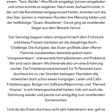
einem “Tanz-Battle”! Also Musik eingelegt, Juroren eingeladen
und schon konnte es losgehen. Nach einer Aufwärmrunde, in
der sich die Kandidaten eingegrooved hatten, konnten sich die
drei Star-Juroren in mehreren Runden ihre Meinung bilden und
der heißblütige “Quasi-Brasilianer” David ging als strahlender
Sieger aus dem Bewerb hervor.
Der Samstag begann relativ entspannt:nach dem Frühstück
und etwas Freizeit starteten wir die diesjährige Koch-
Challenge. Die Aufgabe, das Essen großteils über offener
Flamme zuzubereiten, bereitete jedoch beim
“Vorspeisenteam” unerwartete Komplikationen und Probleme.
Wir sind nach diesem Wochenende also um eine Erfahrung
reicher: Die Fritattenproduktionszeit für 15 Personen kann
durchaus bis zu vier Stunden betragen. Nachdem die,
inzwischen doch schon etwas hungrigen, Leiter und CaEx
Fritattensuppe, Burger mit Süßkartoffelpommes und “Flamed
Ananas” in sich hineingeschaufelt hatten, hob sich auch die
Stimmung wieder und passte nun endgültig zum strahlenden
Sonnenschein.
Und da das Essen durchaus nicht sehr kalorienarm war, galt es