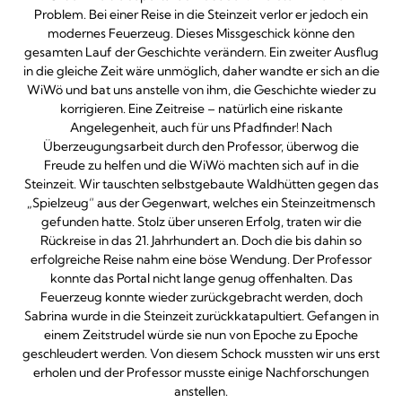
Problem. Bei einer Reise in die Steinzeit verlor er jedoch ein
modernes Feuerzeug. Dieses Missgeschick könne den
gesamten Lauf der Geschichte verändern. Ein zweiter Ausflug
in die gleiche Zeit wäre unmöglich, daher wandte er sich an die
WiWö und bat uns anstelle von ihm, die Geschichte wieder zu
korrigieren. Eine Zeitreise – natürlich eine riskante
Angelegenheit, auch für uns Pfadfinder! Nach
Überzeugungsarbeit durch den Professor, überwog die
Freude zu helfen und die WiWö machten sich auf in die
Steinzeit. Wir tauschten selbstgebaute Waldhütten gegen das
„Spielzeug“ aus der Gegenwart, welches ein Steinzeitmensch
gefunden hatte. Stolz über unseren Erfolg, traten wir die
Rückreise in das 21. Jahrhundert an. Doch die bis dahin so
erfolgreiche Reise nahm eine böse Wendung. Der Professor
konnte das Portal nicht lange genug offenhalten. Das
Feuerzeug konnte wieder zurückgebracht werden, doch
Sabrina wurde in die Steinzeit zurückkatapultiert. Gefangen in
einem Zeitstrudel würde sie nun von Epoche zu Epoche
geschleudert werden. Von diesem Schock mussten wir uns erst
erholen und der Professor musste einige Nachforschungen
anstellen.