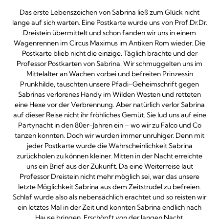
Das erste Lebenszeichen von Sabrina ließ zum Glück nicht
lange auf sich warten. Eine Postkarte wurde uns von Prof.Dr.Dr.
Dreistein übermittelt und schon fanden wir uns in einem
Wagenrennen im Circus Maximus im Antiken Rom wieder. Die
Postkarte blieb nicht die einzige. Täglich brachte und der
Professor Postkarten von Sabrina. Wir schmuggelten uns im
Mittelalter an Wachen vorbei und befreiten Prinzessin
Prunkhilde, tauschten unsere Pfadi-Geheimschrift gegen
Sabrinas verlorenes Handy im Wilden Westen und retteten
eine Hexe vor der Verbrennung. Aber natürlich verlor Sabrina
auf dieser Reise nicht ihr fröhliches Gemüt. Sie lud uns auf eine
Partynacht in den 80er-Jahren ein – wo wir zu Falco und Co
tanzen konnten. Doch wir wurden immer unruhiger. Denn mit
jeder Postkarte wurde die Wahrscheinlichkeit Sabrina
zurückholen zu können kleiner. Mitten in der Nacht erreichte
uns ein Brief aus der Zukunft. Da eine Weiterreise laut
Professor Dreistein nicht mehr möglich sei, war das unsere
letzte Möglichkeit Sabrina aus dem Zeitstrudel zu befreien.
Schlaf wurde also als nebensächlich erachtet und so reisten wir
ein letztes Mal in der Zeit und konnten Sabrina endlich nach
Hause bringen. Erschöpft von der langen Nacht,