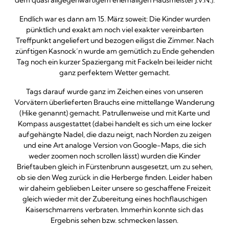
dem quasi allgegenwärtigem ehemaligen Hausmeister J.v.N.).
Endlich war es dann am 15. März soweit: Die Kinder wurden
pünktlich und exakt am noch viel exakter vereinbarten
Treffpunkt angeliefert und bezogen eiligst die Zimmer. Nach
zünftigen Kasnock’n wurde am gemütlich zu Ende gehenden
Tag noch ein kurzer Spaziergang mit Fackeln bei leider nicht
ganz perfektem Wetter gemacht.
Tags darauf wurde ganz im Zeichen eines von unseren
Vorvätern überlieferten Brauchs eine mittellange Wanderung
(Hike genannt) gemacht. Patrullenweise und mit Karte und
Kompass ausgestattet (dabei handelt es sich um eine locker
aufgehängte Nadel, die dazu neigt, nach Norden zu zeigen
und eine Art analoge Version von Google-Maps, die sich
weder zoomen noch scrollen lässt) wurden die Kinder
Brieftauben gleich in Fürstenbrunn ausgesetzt, um zu sehen,
ob sie den Weg zurück in die Herberge finden. Leider haben
wir daheim geblieben Leiter unsere so geschaffene Freizeit
gleich wieder mit der Zubereitung eines hochflauschigen
Kaiserschmarrens verbraten. Immerhin konnte sich das
Ergebnis sehen bzw. schmecken lassen.