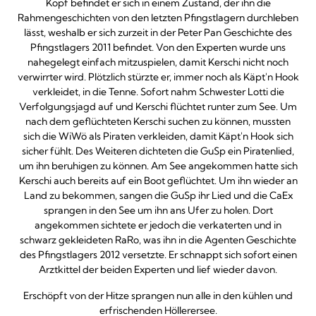
Kopf befindet er sich in einem Zustand, der ihn die
Rahmengeschichten von den letzten Pfingstlagern durchleben
lässt, weshalb er sich zurzeit in der Peter Pan Geschichte des
Pfingstlagers 2011 befindet. Von den Experten wurde uns
nahegelegt einfach mitzuspielen, damit Kerschi nicht noch
verwirrter wird. Plötzlich stürzte er, immer noch als Käpt'n Hook
verkleidet, in die Tenne. Sofort nahm Schwester Lotti die
Verfolgungsjagd auf und Kerschi flüchtet runter zum See. Um
nach dem geflüchteten Kerschi suchen zu können, mussten
sich die WiWö als Piraten verkleiden, damit Käpt'n Hook sich
sicher fühlt. Des Weiteren dichteten die GuSp ein Piratenlied,
um ihn beruhigen zu können. Am See angekommen hatte sich
Kerschi auch bereits auf ein Boot geflüchtet. Um ihn wieder an
Land zu bekommen, sangen die GuSp ihr Lied und die CaEx
sprangen in den See um ihn ans Ufer zu holen. Dort
angekommen sichtete er jedoch die verkaterten und in
schwarz gekleideten RaRo, was ihn in die Agenten Geschichte
des Pfingstlagers 2012 versetzte. Er schnappt sich sofort einen
Arztkittel der beiden Experten und lief wieder davon.
Erschöpft von der Hitze sprangen nun alle in den kühlen und
erfrischenden Höllerersee.