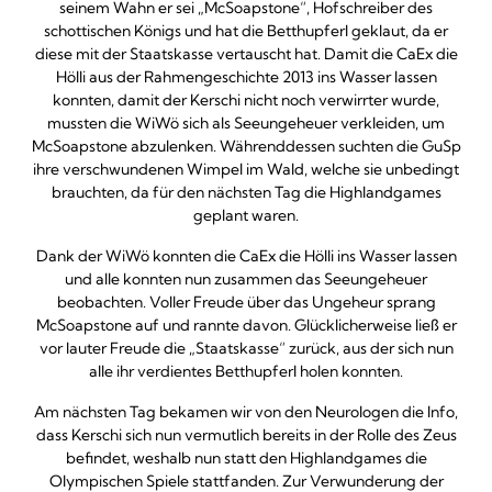
seinem Wahn er sei „McSoapstone“, Hofschreiber des
schottischen Königs und hat die Betthupferl geklaut, da er
diese mit der Staatskasse vertauscht hat. Damit die CaEx die
Hölli aus der Rahmengeschichte 2013 ins Wasser lassen
konnten, damit der Kerschi nicht noch verwirrter wurde,
mussten die WiWö sich als Seeungeheuer verkleiden, um
McSoapstone abzulenken. Währenddessen suchten die GuSp
ihre verschwundenen Wimpel im Wald, welche sie unbedingt
brauchten, da für den nächsten Tag die Highlandgames
geplant waren.
Dank der WiWö konnten die CaEx die Hölli ins Wasser lassen
und alle konnten nun zusammen das Seeungeheuer
beobachten. Voller Freude über das Ungeheur sprang
McSoapstone auf und rannte davon. Glücklicherweise ließ er
vor lauter Freude die „Staatskasse“ zurück, aus der sich nun
alle ihr verdientes Betthupferl holen konnten.
Am nächsten Tag bekamen wir von den Neurologen die Info,
dass Kerschi sich nun vermutlich bereits in der Rolle des Zeus
befindet, weshalb nun statt den Highlandgames die
Olympischen Spiele stattfanden. Zur Verwunderung der