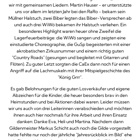
wir mit gemeinsamen Liedern. Martin Hauser - er unterstützte
uns vor allem im letzten Jahr bei den RaRo - bekam sein
Müllner Halstuch, zwei Biber legten das Biber-Versprechen ab
und auch drei WiWö bekamen ihr Halstuch verliehen. Ein
besonderes Highlight waren heuer ohne Zweifel die
Lagerfeuerbeiträge: die WiWö sangen und zeigten eine
einstudierte Choreographie, die GuSp begeisterten mit einer
akrobatischen Zirkusnummer und einem richtig guten
"Country Roads" (gesungen und begleitet mit Gitarren und
Flöten). Zu guter Letzt sorgten die CaEx dann noch für einen
Angriff auf die Lachmuskeln mit ihrer Mitspielgeschichte des
"König Grrr".
Es gab Belohnungen für die guten Losverkäufer und eigene
Abzeichen für die Kinder, die heuer besonders brav in den
Heimstunden und bei Aktionen dabei waren. Leider müssen
wir uns auch von drei Leiterinnen verabschieden und möchten
ihnen auch hier nochmals für ihre Arbeit und ihren Einsatz
danken: Danke Eva, Heli und Martina. Nachdem dann
Gildenmeister Markus Schicht auch noch die Gilde vorgestellt
hatte fehlte nur noch der jährliche "Jahresrückblick im Bild" ehe