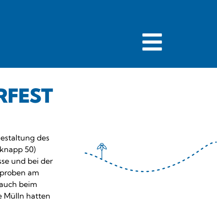
RFEST
gestaltung des
(knapp 50)
sse und bei der
erproben am
 auch beim
e Mülln hatten