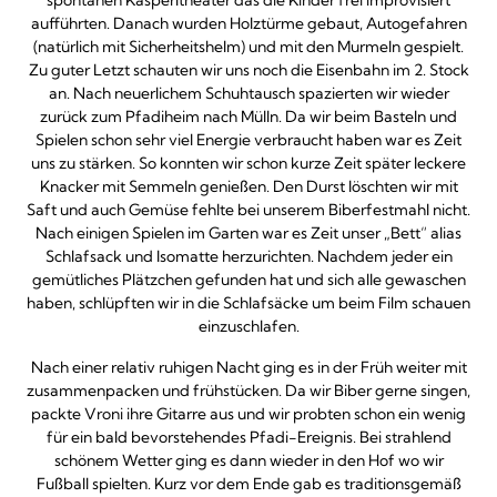
spontanen Kasperltheater das die Kinder frei improvisiert
aufführten. Danach wurden Holztürme gebaut, Autogefahren
(natürlich mit Sicherheitshelm) und mit den Murmeln gespielt.
Zu guter Letzt schauten wir uns noch die Eisenbahn im 2. Stock
an. Nach neuerlichem Schuhtausch spazierten wir wieder
zurück zum Pfadiheim nach Mülln. Da wir beim Basteln und
Spielen schon sehr viel Energie verbraucht haben war es Zeit
uns zu stärken. So konnten wir schon kurze Zeit später leckere
Knacker mit Semmeln genießen. Den Durst löschten wir mit
Saft und auch Gemüse fehlte bei unserem Biberfestmahl nicht.
Nach einigen Spielen im Garten war es Zeit unser „Bett“ alias
Schlafsack und Isomatte herzurichten. Nachdem jeder ein
gemütliches Plätzchen gefunden hat und sich alle gewaschen
haben, schlüpften wir in die Schlafsäcke um beim Film schauen
einzuschlafen.
Nach einer relativ ruhigen Nacht ging es in der Früh weiter mit
zusammenpacken und frühstücken. Da wir Biber gerne singen,
packte Vroni ihre Gitarre aus und wir probten schon ein wenig
für ein bald bevorstehendes Pfadi-Ereignis. Bei strahlend
schönem Wetter ging es dann wieder in den Hof wo wir
Fußball spielten. Kurz vor dem Ende gab es traditionsgemäß