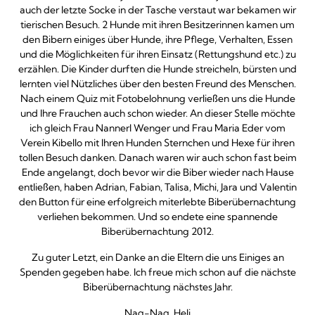
auch der letzte Socke in der Tasche verstaut war bekamen wir
tierischen Besuch. 2 Hunde mit ihren Besitzerinnen kamen um
den Bibern einiges über Hunde, ihre Pflege, Verhalten, Essen
und die Möglichkeiten für ihren Einsatz (Rettungshund etc.) zu
erzählen. Die Kinder durften die Hunde streicheln, bürsten und
lernten viel Nützliches über den besten Freund des Menschen.
Nach einem Quiz mit Fotobelohnung verließen uns die Hunde
und Ihre Frauchen auch schon wieder. An dieser Stelle möchte
ich gleich Frau Nannerl Wenger und Frau Maria Eder vom
Verein Kibello mit Ihren Hunden Sternchen und Hexe für ihren
tollen Besuch danken. Danach waren wir auch schon fast beim
Ende angelangt, doch bevor wir die Biber wieder nach Hause
entließen, haben Adrian, Fabian, Talisa, Michi, Jara und Valentin
den Button für eine erfolgreich miterlebte Biberübernachtung
verliehen bekommen. Und so endete eine spannende
Biberübernachtung 2012.
Zu guter Letzt, ein Danke an die Eltern die uns Einiges an
Spenden gegeben habe. Ich freue mich schon auf die nächste
Biberübernachtung nächstes Jahr.
Nag-Nag, Heli