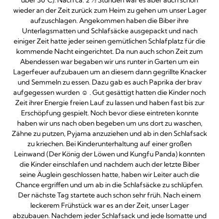
über 30°C). Nach ca. 2 ½ Stunden war es aber auch schon
wieder an der Zeit zurück zum Heim zu gehen um unser Lager
aufzuschlagen. Angekommen haben die Biber ihre
Unterlagsmatten und Schlafsäcke ausgepackt und nach
einiger Zeit hatte jeder seinen gemütlichen Schlafplatz für die
kommende Nacht eingerichtet. Da nun auch schon Zeit zum
Abendessen war begaben wir uns runter in Garten um ein
Lagerfeuer aufzubauen um an diesem dann gegrillte Knacker
und Semmeln zu essen. Dazu gab es auch Paprika der brav
aufgegessen wurden ☺ . Gut gesättigt hatten die Kinder noch
Zeit ihrer Energie freien Lauf zu lassen und haben fast bis zur
Erschöpfung gespielt. Noch bevor diese eintreten konnte
haben wir uns nach oben begeben um uns dort zu waschen,
Zähne zu putzen, Pyjama anzuziehen und ab in den Schlafsack
zu kriechen. Bei Kinderunterhaltung auf einer großen
Leinwand (Der König der Löwen und Kungfu Panda) konnten
die Kinder einschlafen und nachdem auch der letzte Biber
seine Äuglein geschlossen hatte, haben wir Leiter auch die
Chance ergriffen und um ab in die Schlafsäcke zu schlüpfen.
Der nächste Tag startete auch schon sehr früh. Nach einem
leckerem Frühstück war es an der Zeit, unser Lager
abzubauen. Nachdem jeder Schlafsack und jede Isomatte und