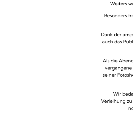
Weiters w
Besonders fre
Dank der anspr
auch das Publ
Als die Aben
vergangene J
seiner Fotos
Wir beda
Verleihung zu
no