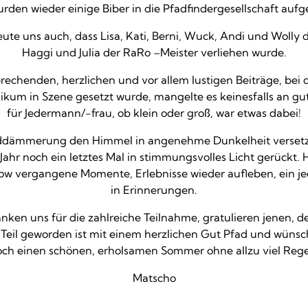
urden wieder einige Biber in die Pfadfindergesellschaft au
ute uns auch, dass Lisa, Kati, Berni, Wuck, Andi und Wolly d
Haggi und Julia der RaRo –Meister verliehen wurde.
echenden, herzlichen und vor allem lustigen Beiträge, bei 
ikum in Szene gesetzt wurde, mangelte es keinesfalls an g
für Jedermann/-frau, ob klein oder groß, war etwas dabei!
ddämmerung den Himmel in angenehme Dunkelheit versetz
ahr noch ein letztes Mal in stimmungsvolles Licht gerückt. H
how vergangene Momente, Erlebnisse wieder aufleben, ein je
in Erinnerungen.
nken uns für die zahlreiche Teilnahme, gratulieren jenen, d
 Teil geworden ist mit einem herzlichen Gut Pfad und wünsc
ch einen schönen, erholsamen Sommer ohne allzu viel Reg
Matscho