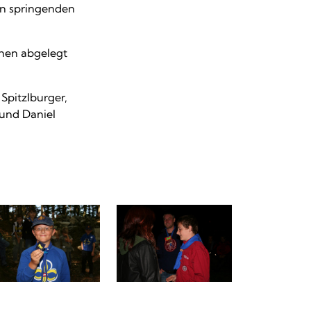
en springenden
chen abgelegt
Spitzlburger,
 und Daniel