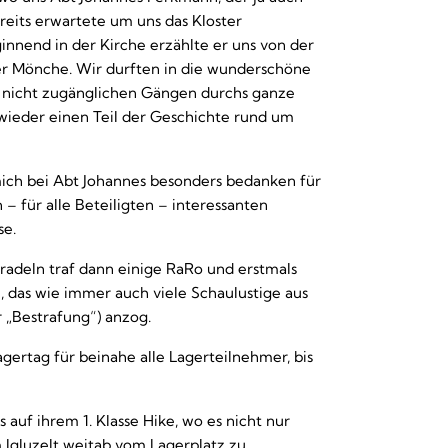
ereits erwartete um uns das Kloster
nnend in der Kirche erzählte er uns von der
er Mönche. Wir durften in die wunderschöne
st nicht zugänglichen Gängen durchs ganze
 wieder einen Teil der Geschichte rund um
mich bei Abt Johannes besonders bedanken für
 – für alle Beteiligten – interessanten
se.
adeln traf dann einige RaRo und erstmals
, das wie immer auch viele Schaulustige aus
r „Bestrafung“) anzog.
agertag für beinahe alle Lagerteilnehmer, bis
 auf ihrem 1. Klasse Hike, wo es nicht nur
 Igluzelt weitab vom Lagerplatz zu