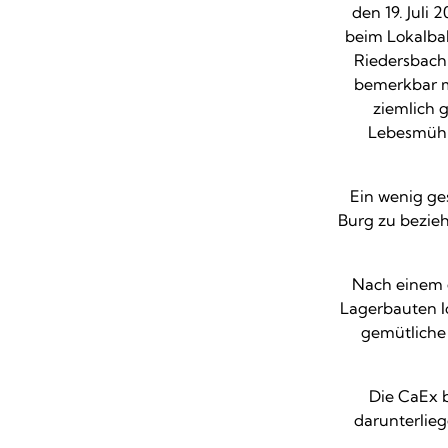
den 19. Juli
beim Lokalba
Riedersbach 
bemerkbar m
ziemlich 
Lebesmühlb
Ein wenig ge
Burg zu bezie
Nach einem 
Lagerbauten l
gemütliche 
Die CaEx b
darunterlie