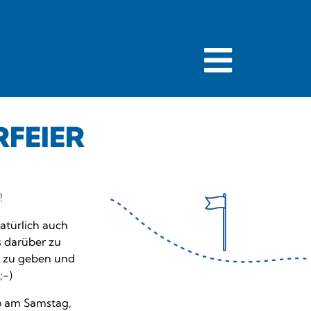
FEIER
!
atürlich auch
as darüber zu
r zu geben und
;-)
o am Samstag,