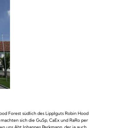
d Forest südlich des Lipplguts Robin Hood
 machten sich die GuSp, CaEx und RaRo per
wo uns Abt Johannes Perkmann, der ja auch