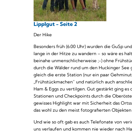
Lipplgut - Seite 2
Der Hike
Besonders früh (6.00 Uhr) wurden die GuSp un
lange in der Hitze zu wandern – so wäre es ha
beinahe unmenschlicherweise ;-) ohne Frühst
durch die Wälder rund um den Huckinger See g
gleich die erste Station (nur ein paar Gehminu
„Frühstückmachen“ und natürlich auch anschli
Ham & Eggs zu vertilgen. Gut gestärkt ging es
Stationen und Checkpoints durch die Oberöster
gewisses Highlight war mit Sicherheit das Orts
das wohl zu den meist fotografierten Objekten
Und wie so oft gab es auch Telefonate von veri
uns verlaufen und kommen nie wieder nach Hau