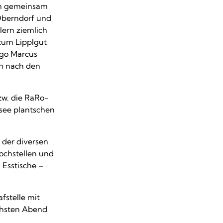
ten gemeinsam
Oberndorf und
lern ziemlich
zum Lipplgut
lgo Marcus
en nach den
zw. die RaRo-
see plantschen
der diversen
ochstellen und
 Esstische –
fstelle mit
chsten Abend