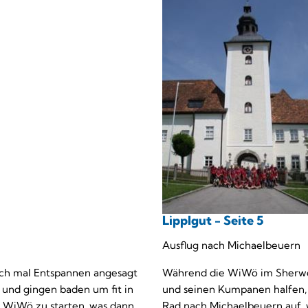
Lipplgut - Seite 5
Ausflug nach Michaelbeuern
uch mal Entspannen angesagt
Während die WiWö im Sherwoo
f und gingen baden um fit in
und seinen Kumpanen halfen,
e WiWö zu starten, was dann
Rad nach Michaelbeuern auf, 