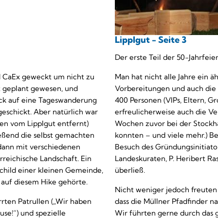
Lipplgut - Seite 3
Der erste Teil der 50-Jahrfeie
d CaEx geweckt um nicht zu
Man hat nicht alle Jahre ein ä
lt geplant gewesen, und
Vorbereitungen und auch die
ück auf eine Tageswanderung
400 Personen (VIPs, Eltern, G
eschickt. Aber natürlich war
erfreulicherweise auch die V
ten vom Lipplgut entfernt)
Wochen zuvor bei der Stockh
eßend die selbst gemachten
konnten – und viele mehr.) Be
 dann mit verschiedenen
Besuch des Gründungsinitiat
reichische Landschaft. Ein
Landeskuraten, P. Heribert Ra
schild einer kleinen Gemeinde,
überließ.
 auf diesem Hike gehörte.
Nicht weniger jedoch freuten 
rrten Patrullen („Wir haben
dass die Müllner Pfadfinder n
se!“) und spezielle
Wir führten gerne durch das 