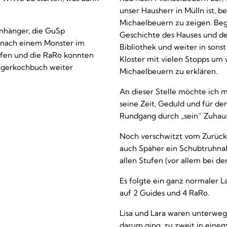
unser Hausherr in Mülln ist, b
Michaelbeuern zu zeigen. Begi
nhänger, die GuSp
Geschichte des Hauses und d
 nach einem Monster im
Bibliothek und weiter in son
lfen und die RaRo konnten
Kloster mit vielen Stopps um
Lagerkochbuch weiter
Michaelbeuern zu erklären.
An dieser Stelle möchte ich 
seine Zeit, Geduld und für den
Rundgang durch „sein“ Zuhau
Noch verschwitzt vom Zurückr
auch Späher ein Schubtruhnal
allen Stufen (vor allem bei de
Es folgte ein ganz normaler L
auf 2 Guides und 4 RaRo.
Lisa und Lara waren unterwegs
darum ging, zu zweit in einem