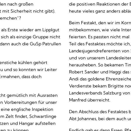
len nach großen
die positiven Reaktionen de
 mit Sicherheit nicht gibt).
heute vieles ganz anders abläu
blemchen“?
Beim Festakt, den wir im Korn
als Erste wieder am Lipplgut
mitbekommen, wie viele Inter
 sich als einzige Gruppe nicht
feierten. Es passten nicht ma
 dann auch die GuSp Patrullen
Teil des Festaktes möchte ic
Landesjugendreferenten von 
und von unserem Landesleiter
enstiche kühlen gehört
herausheben. So bekamen Tine
u und so konnten wir Leiter
Robert Sander und Haggi das si
Ermahnen, dass doch
Andi das goldene Ehrenzeich
Verdienste bekam Brigitte no
Landesverbands Salzburg von
cht gemütlich mit Ausrasten
Manfred überreicht.
en Vorbereitungen für unser
eine englische Inspektion
Den Abschluss des Festaktes b
im Zelt findet, Schwartlinge
Abt Johannes, bei dem auch 
tzen und Hangar aufstellen
zen zu können.
Endlich gab es dann Essen. Pf