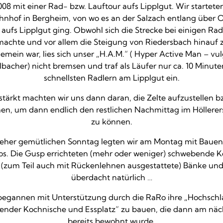
 2008 mit einer Rad- bzw. Lauftour aufs Lipplgut. Wir starte
hnhof in Bergheim, von wo es an der Salzach entlang über 
aufs Lipplgut ging. Obwohl sich die Strecke bei einigen Rad
achte und vor allem die Steigung von Riedersbach hinauf 
gemein war, lies sich unser „H.A.M.“ ( Hyper Active Man – vu
acher) nicht bremsen und traf als Läufer nur ca. 10 Minut
schnellsten Radlern am Lipplgut ein.
stärkt machten wir uns dann daran, die Zelte aufzustellen b
hen, um dann endlich den restlichen Nachmittag im Höllerer
zu können.
eher gemütlichen Sonntag legten wir am Montag mit Bauen 
os. Die Gusp errichteten (mehr oder weniger) schwebende K
(zum Teil auch mit Rückenlehnen ausgestattete) Bänke und
überdacht natürlich …
egannen mit Unterstützung durch die RaRo ihre „Hochschla
gender Kochnische und Essplatz“ zu bauen, die dann am nä
bereits bewohnt wurde.