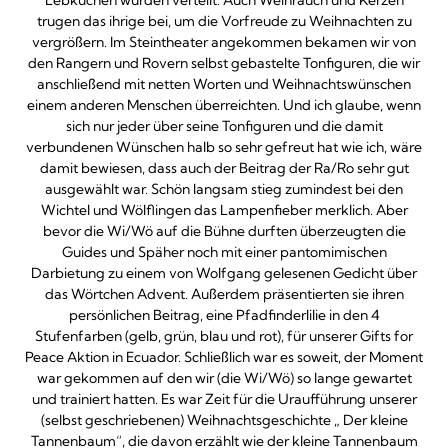
Lebkuchen wurden verteilt. Auch Weihrauch und Kerzen
trugen das ihrige bei, um die Vorfreude zu Weihnachten zu
vergrößern. Im Steintheater angekommen bekamen wir von
den Rangern und Rovern selbst gebastelte Tonfiguren, die wir
anschließend mit netten Worten und Weihnachtswünschen
einem anderen Menschen überreichten. Und ich glaube, wenn
sich nur jeder über seine Tonfiguren und die damit
verbundenen Wünschen halb so sehr gefreut hat wie ich, wäre
damit bewiesen, dass auch der Beitrag der Ra/Ro sehr gut
ausgewählt war. Schön langsam stieg zumindest bei den
Wichtel und Wölflingen das Lampenfieber merklich. Aber
bevor die Wi/Wö auf die Bühne durften überzeugten die
Guides und Späher noch mit einer pantomimischen
Darbietung zu einem von Wolfgang gelesenen Gedicht über
das Wörtchen Advent. Außerdem präsentierten sie ihren
persönlichen Beitrag, eine Pfadfinderlilie in den 4
Stufenfarben (gelb, grün, blau und rot), für unserer Gifts for
Peace Aktion in Ecuador. Schließlich war es soweit, der Moment
war gekommen auf den wir (die Wi/Wö) so lange gewartet
und trainiert hatten. Es war Zeit für die Uraufführung unserer
(selbst geschriebenen) Weihnachtsgeschichte „ Der kleine
Tannenbaum“, die davon erzählt wie der kleine Tannenbaum