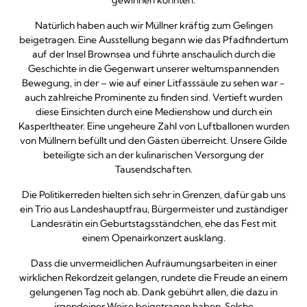
gewinnen konnten.
Natürlich haben auch wir Müllner kräftig zum Gelingen
beigetragen. Eine Ausstellung begann wie das Pfadfindertum
auf der Insel Brownsea und führte anschaulich durch die
Geschichte in die Gegenwart unserer weltumspannenden
Bewegung, in der – wie auf einer Litfasssäule zu sehen war -
auch zahlreiche Prominente zu finden sind. Vertieft wurden
diese Einsichten durch eine Medienshow und durch ein
Kasperltheater. Eine ungeheure Zahl von Luftballonen wurden
von Müllnern befüllt und den Gästen überreicht. Unsere Gilde
beteiligte sich an der kulinarischen Versorgung der
Tausendschaften.
Die Politikerreden hielten sich sehr in Grenzen, dafür gab uns
ein Trio aus Landeshauptfrau, Bürgermeister und zuständiger
Landesrätin ein Geburtstagsständchen, ehe das Fest mit
einem Openairkonzert ausklang.
Dass die unvermeidlichen Aufräumungsarbeiten in einer
wirklichen Rekordzeit gelangen, rundete die Freude an einem
gelungenen Tag noch ab. Dank gebührt allen, die dazu in
irgendeiner Weise beigetragen haben. Solche