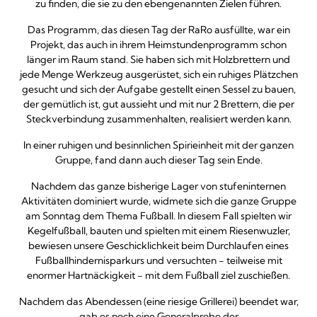
zu finden, die sie zu den ebengenannten Zielen führen.
Das Programm, das diesen Tag der RaRo ausfüllte, war ein
Projekt, das auch in ihrem Heimstundenprogramm schon
länger im Raum stand. Sie haben sich mit Holzbrettern und
jede Menge Werkzeug ausgerüstet, sich ein ruhiges Plätzchen
gesucht und sich der Aufgabe gestellt einen Sessel zu bauen,
der gemütlich ist, gut aussieht und mit nur 2 Brettern, die per
Steckverbindung zusammenhalten, realisiert werden kann.
In einer ruhigen und besinnlichen Spirieinheit mit der ganzen
Gruppe, fand dann auch dieser Tag sein Ende.
Nachdem das ganze bisherige Lager von stufeninternen
Aktivitäten dominiert wurde, widmete sich die ganze Gruppe
am Sonntag dem Thema Fußball. In diesem Fall spielten wir
Kegelfußball, bauten und spielten mit einem Riesenwuzler,
bewiesen unsere Geschicklichkeit beim Durchlaufen eines
Fußballhindernisparkurs und versuchten - teilweise mit
enormer Hartnäckigkeit - mit dem Fußball ziel zuschießen.
Nachdem das Abendessen (eine riesige Grillerei) beendet war,
gab es noch eine Generalprobe der