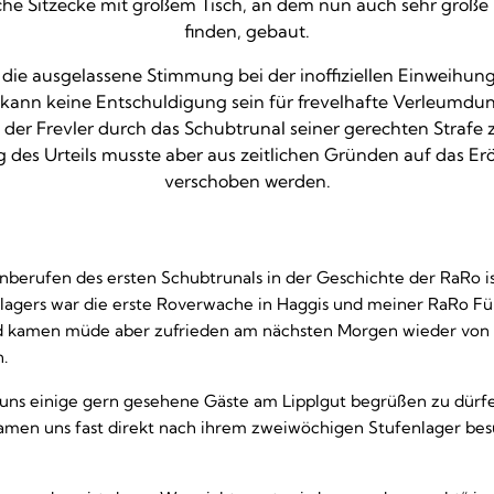
che Sitzecke mit großem Tisch, an dem nun auch sehr große
finden, gebaut.
die ausgelassene Stimmung bei der inoffiziellen Einweihun
 kann keine Entschuldigung sein für frevelhafte Verleumdu
der Frevler durch das Schubtrunal seiner gerechten Strafe 
g des Urteils musste aber aus zeitlichen Gründen auf das Er
verschoben werden.
inberufen des ersten Schubtrunals in der Geschichte der RaRo is
rlagers war die erste Roverwache in Haggis und meiner RaRo Fü
nd kamen müde aber zufrieden am nächsten Morgen wieder von 
.
 uns einige gern gesehene Gäste am Lipplgut begrüßen zu dürf
amen uns fast direkt nach ihrem zweiwöchigen Stufenlager besu