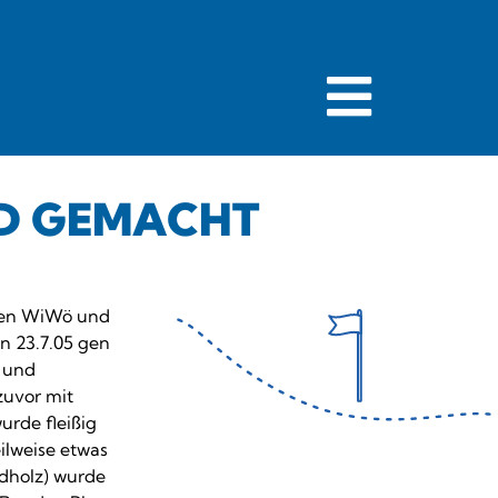
ND GEMACHT
 den WiWö und
n 23.7.05 gen
 und
zuvor mit
urde fleißig
eilweise etwas
ndholz) wurde