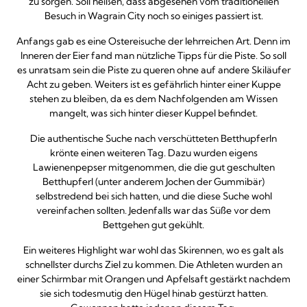
zu sorgen. Soll heißen, dass abgesehen vom traditionellen
Besuch in Wagrain City noch so einiges passiert ist.
Anfangs gab es eine Ostereisuche der lehrreichen Art. Denn im
Inneren der Eier fand man nützliche Tipps für die Piste. So soll
es unratsam sein die Piste zu queren ohne auf andere Skiläufer
Acht zu geben. Weiters ist es gefährlich hinter einer Kuppe
stehen zu bleiben, da es dem Nachfolgenden am Wissen
mangelt, was sich hinter dieser Kuppel befindet.
Die authentische Suche nach verschütteten Betthupferln
krönte einen weiteren Tag. Dazu wurden eigens
Lawienenpepser mitgenommen, die die gut geschulten
Betthupferl (unter anderem Jochen der Gummibär)
selbstredend bei sich hatten, und die diese Suche wohl
vereinfachen sollten. Jedenfalls war das Süße vor dem
Bettgehen gut gekühlt.
Ein weiteres Highlight war wohl das Skirennen, wo es galt als
schnellster durchs Ziel zu kommen. Die Athleten wurden an
einer Schirmbar mit Orangen und Apfelsaft gestärkt nachdem
sie sich todesmutig den Hügel hinab gestürzt hatten.