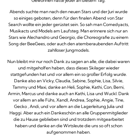
Gewonnen hatte jeder an diesem Tag.
Abends suchte man nach den neuen Stars und der Juri wurde
so einiges geboten, denn für den finalen Abend von Star
Search wollte ein jeder gerüstet sein. So sah man Comedyacts,
Musikacts und Models am Laufsteg. Man erinnere sich nur an
Stars wie Alechandro und Georgio, die Choreografie zu einem
Song der BeeGees, oder auch den atemberaubenden Auftritt
zahlloser Jungmodels.
Nun bleibt mir nur noch Dank zu sagen an alle, die dabei waren
und mitgeholfen haben, dass dieses Skilager wieder
stattgefunden hat und vor allem ein so großer Erfolg wurde.
Danke also an Vicky, Claudia, Sabine, Sophie, Lisa, Silvie,
Tammy und Maxi, danke an Heli, Sophie, Kathi, Con, Berni,
Armin, Marcus und danke auch an Kathi, Lisa und Wuckl. Dank
vor allem an alle Fühs, Xandl, Andrea, Sophie, Angie, Tine,
Gecko , Andi, und vor allem an die Lagerleitung Julia und
Haggi. Aber auch ein Dankeschön an alle Gruppenmitglieder
die zu Hause geblieben sind und trotzdem mitgearbeitet
haben und danke an die Wirtsleute die uns so oft schon
aufgenommen haben.